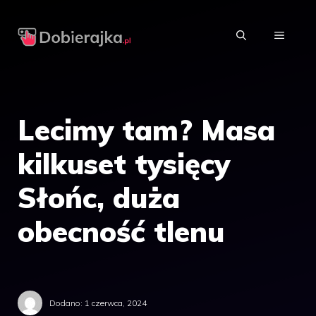
Przejdź
do
MENU
treści
Lecimy tam? Masa
kilkuset tysięcy
Słońc, duża
obecność tlenu
Dodano:
1 czerwca, 2024