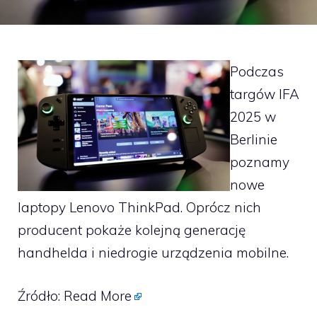
Podczas
targów IFA
2025 w
Berlinie
poznamy
nowe
laptopy Lenovo ThinkPad. Oprócz nich
producent pokaże kolejną generację
handhelda i niedrogie urządzenia mobilne.
Źródło:
Read More