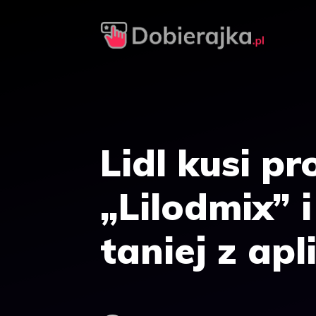
Przejdź
do
treści
Lidl kusi p
„Lilodmix”
taniej z apl