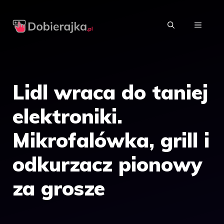
Przejdź
do
MENU
treści
Lidl wraca do taniej
elektroniki.
Mikrofalówka, grill i
odkurzacz pionowy
za grosze