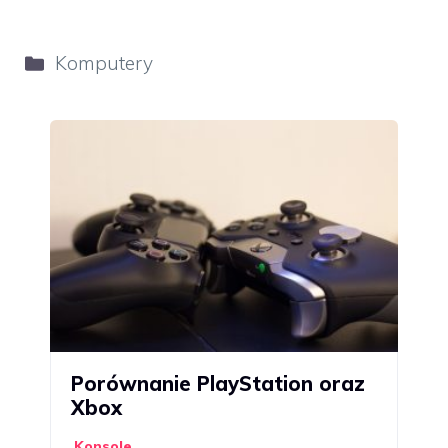
Kategorie
Komputery
Porównanie PlayStation oraz
Xbox
Konsole