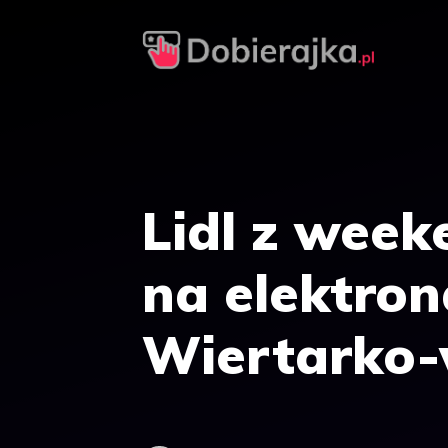
Przejdź
do
treści
Lidl z wee
na elektron
Wiertarko-