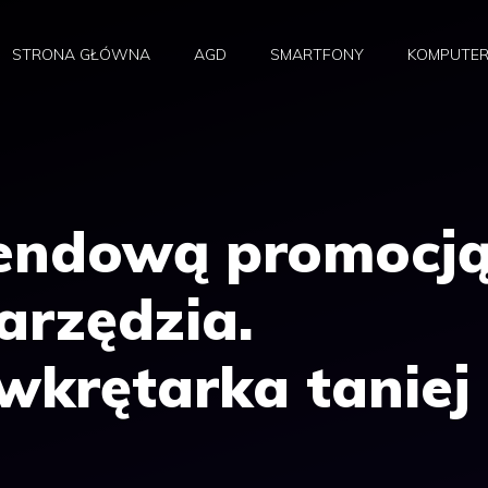
STRONA GŁÓWNA
AGD
SMARTFONY
KOMPUTE
kendową promocj
arzędzia.
wkrętarka taniej