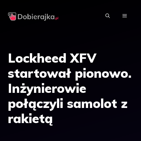
Przejdź
do
MENU
treści
Lockheed XFV
startował pionowo.
Inżynierowie
połączyli samolot z
rakietą