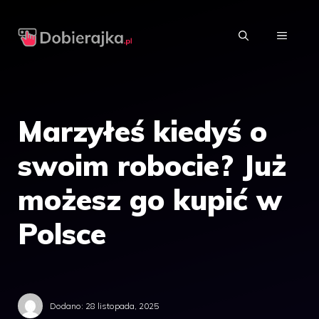
Przejdź
do
MENU
treści
Marzyłeś kiedyś o
swoim robocie? Już
możesz go kupić w
Polsce
Dodano:
28 listopada, 2025