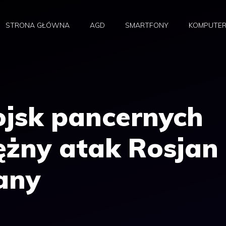
STRONA GŁÓWNA
AGD
SMARTFONY
KOMPUTE
jsk pancernych
ężny atak Rosjan
any