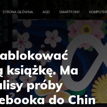
STRONA GŁÓWNA
AGD
SMARTFONY
KOMPUTE
zablokować
 książkę. Ma
lisy próby
cebooka do Chin