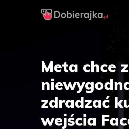
Przejdź
do
treści
Meta chce 
niewygodną
zdradzać ku
wejścia Fa