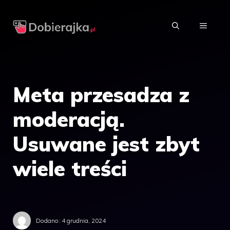
Przejdź
do
MENU
treści
Meta przesadza z
moderacją.
Usuwane jest zbyt
wiele treści
Dodano:
4 grudnia, 2024