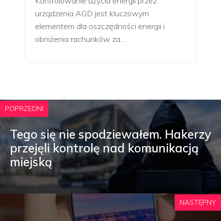
Kontrolowanie użycia energii przez
urządzenia AGD jest kluczowym
elementem dla oszczędności energii i
obniżenia rachunków za…
POPRZEDNI
Tego się nie spodziewałem. Hakerzy
przejęli kontrolę nad komunikacją
miejską
NASTĘPNY