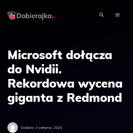
Przejdź
do
MENU
treści
Microsoft dołącza
do Nvidii.
Rekordowa wycena
giganta z Redmond
Dodano:
3 sierpnia, 2025