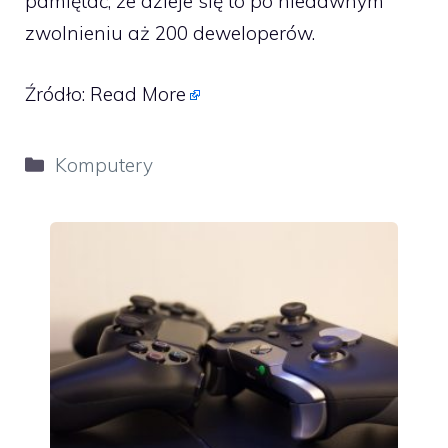
pamiętać, że dzieje się to po niedawnym
zwolnieniu aż 200 deweloperów.
Źródło:
Read More
Kategorie
Komputery