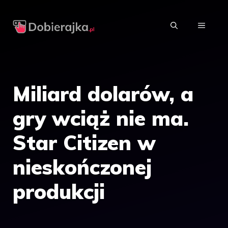
Przejdź
do
MENU
treści
Miliard dolarów, a
gry wciąż nie ma.
Star Citizen w
nieskończonej
produkcji