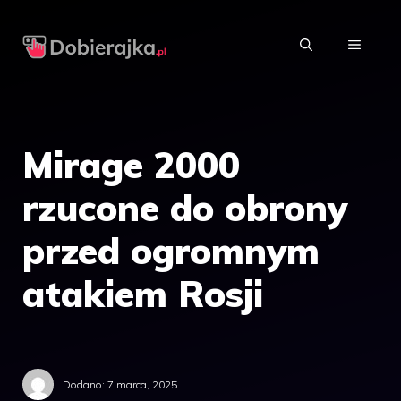
Przejdź
do
MENU
treści
Mirage 2000
rzucone do obrony
przed ogromnym
atakiem Rosji
Dodano:
7 marca, 2025