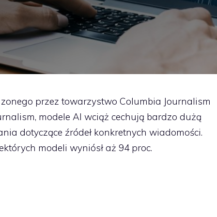
dzonego przez towarzystwo Columbia Journalism
ournalism, modele AI wciąż cechują bardzo dużą
ytania dotyczące źródeł konkretnych wiadomości.
tórych modeli wyniósł aż 94 proc.