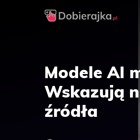
Przejdź
do
treści
Modele AI 
Wskazują n
źródła