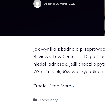
Dodano:
15 marca, 2025
Jak wynika z badnaia przeprowa
Review’s Tow Center for Digital J
niedokładnością, jeśli chodzi o p
Wskaźnik błędów w przypadku niek
Źródło:
Read More
Kategorie
Komputery