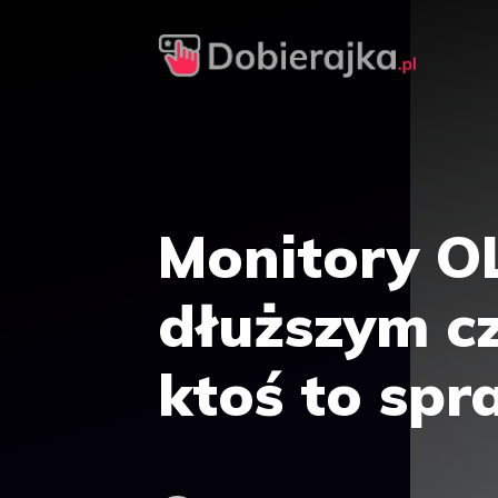
Przejdź
do
treści
Monitory OL
dłuższym c
ktoś to spr