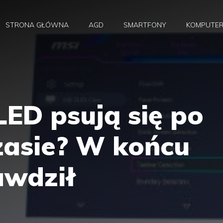
STRONA GŁÓWNA
AGD
SMARTFONY
KOMPUTE
ED psują się po
zasie? W końcu
awdził