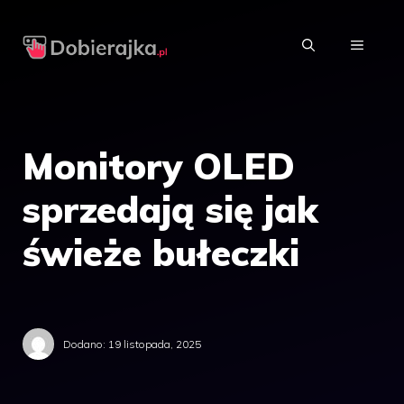
Przejdź
do
MENU
treści
Monitory OLED
sprzedają się jak
świeże bułeczki
Dodano:
19 listopada, 2025