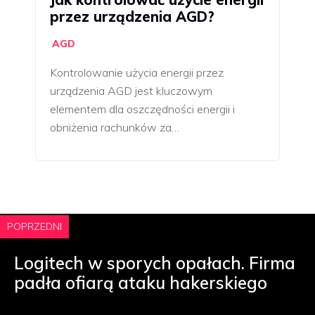
przez urządzenia AGD?
AGD
Kontrolowanie użycia energii przez
urządzenia AGD jest kluczowym
elementem dla oszczędności energii i
obniżenia rachunków za…
POPRZEDNI
Logitech w sporych opałach. Firma
padła ofiarą ataku hakerskiego