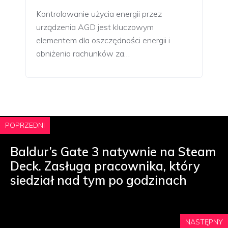
Kontrolowanie użycia energii przez
urządzenia AGD jest kluczowym
elementem dla oszczędności energii i
obniżenia rachunków za…
POPRZEDNI
Baldur’s Gate 3 natywnie na Steam
Deck. Zasługa pracownika, który
siedział nad tym po godzinach
NASTĘPNY