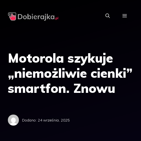
Przejdź
do
MENU
treści
Motorola szykuje
„niemożliwie cienki”
smartfon. Znowu
Dodano:
24 września, 2025