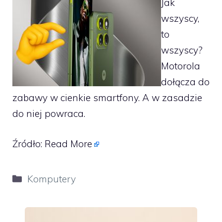
Jak
wszyscy,
to
wszyscy?
Motorola
dołącza do
zabawy w cienkie smartfony. A w zasadzie
do niej powraca.
Źródło:
Read More
Kategorie
Komputery