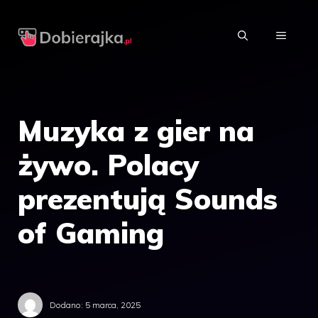
Przejdź
do
MENU
treści
Muzyka z gier na
żywo. Polacy
prezentują Sounds
of Gaming
Dodano:
5 marca, 2025