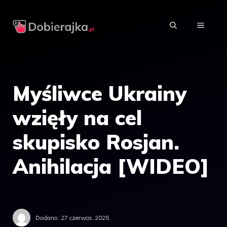
Przejdź
do
MENU
treści
Myśliwce Ukrainy
wzięły na cel
skupisko Rosjan.
Anihilacja [WIDEO]
Dodano:
27 czerwca, 2025