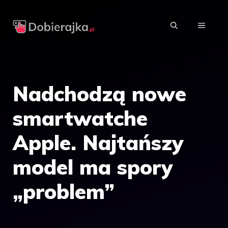
Przejdź
do
MENU
treści
Nadchodzą nowe
smartwatche
Apple. Najtańszy
model ma spory
„problem”