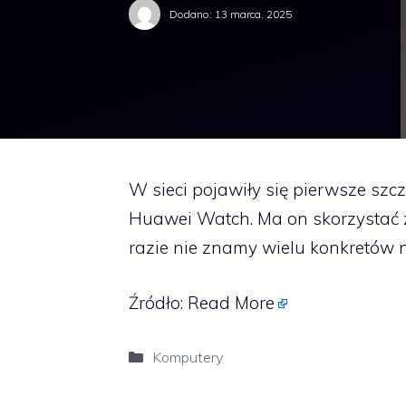
Dodano:
13 marca, 2025
W sieci pojawiły się pierwsze szc
Huawei Watch. Ma on skorzystać z 
razie nie znamy wielu konkretów n
Źródło:
Read More
Kategorie
Komputery