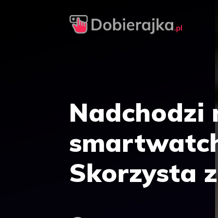
Przejdź
do
treści
Nadchodzi
smartwatch
Skorzysta z