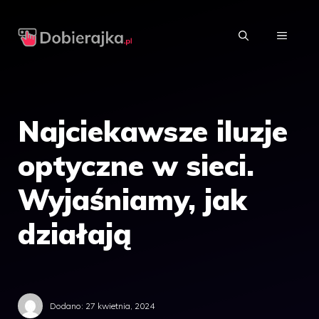
Przejdź
do
MENU
treści
Najciekawsze iluzje
optyczne w sieci.
Wyjaśniamy, jak
działają
Dodano:
27 kwietnia, 2024