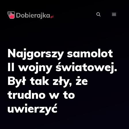
Przejdź
do
MENU
treści
Najgorszy samolot
II wojny światowej.
Był tak zły, że
trudno w to
uwierzyć