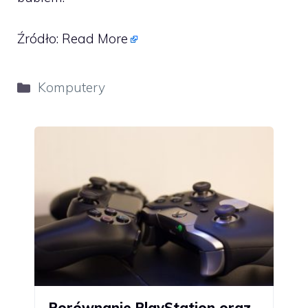
Źródło:
Read More
Kategorie
Komputery
Porównanie PlayStation oraz