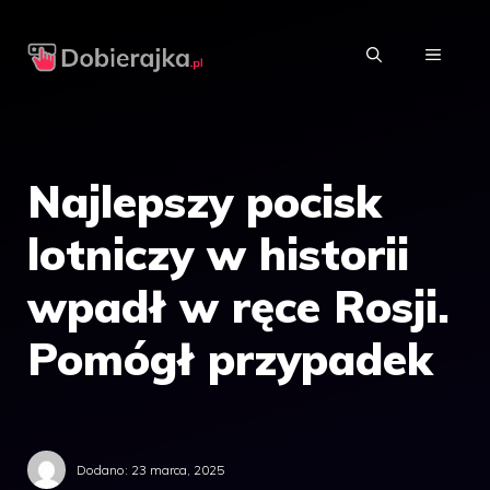
Przejdź
do
MENU
treści
Najlepszy pocisk
lotniczy w historii
wpadł w ręce Rosji.
Pomógł przypadek
Dodano:
23 marca, 2025