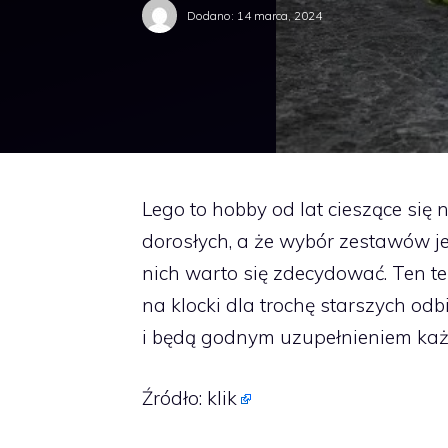
Dodano:
14 marca, 2024
Lego to hobby od lat cieszące się 
dorosłych, a że wybór zestawów j
nich warto się zdecydować. Ten te
na klocki dla trochę starszych odb
i będą godnym uzupełnieniem każde
Źródło:
klik