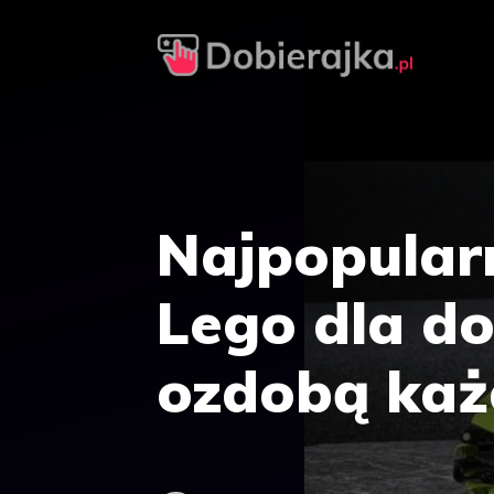
Przejdź
do
treści
Najpopular
Lego dla do
ozdobą każd