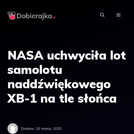
Przejdź
do
MENU
treści
NASA uchwyciła lot
samolotu
naddźwiękowego
XB-1 na tle słońca
Dodano:
18 marca, 2025