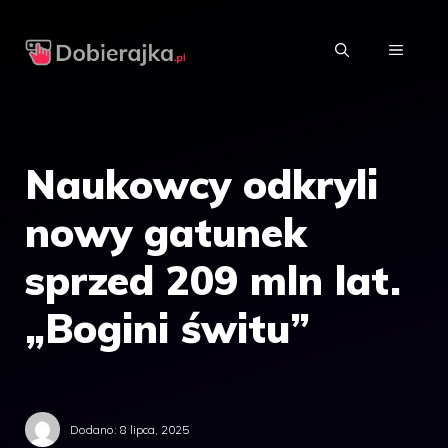
Przejdź
do
MENU
treści
Naukowcy odkryli
nowy gatunek
sprzed 209 mln lat.
„Bogini świtu”
Dodano:
8 lipca, 2025