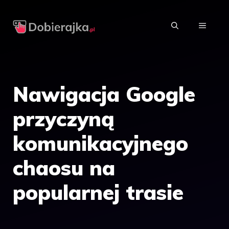
Przejdź
do
MENU
treści
Nawigacja Google
przyczyną
komunikacyjnego
chaosu na
popularnej trasie