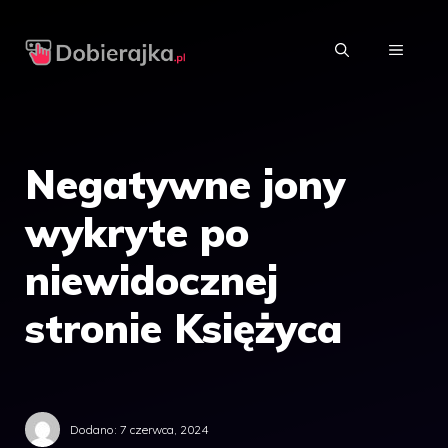
Przejdź
do
MENU
treści
Negatywne jony
wykryte po
niewidocznej
stronie Księżyca
Dodano:
7 czerwca, 2024