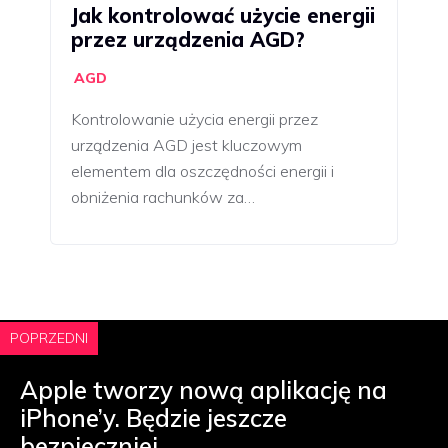
Jak kontrolować użycie energii
przez urządzenia AGD?
AGD
Kontrolowanie użycia energii przez
urządzenia AGD jest kluczowym
elementem dla oszczędności energii i
obniżenia rachunków za…
POPRZEDNI
Apple tworzy nową aplikację na
iPhone’y. Będzie jeszcze
bezpieczniej