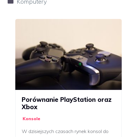
Kategorie
Komputery
Porównanie PlayStation oraz
Xbox
Konsole
W dzisiejszych czasach rynek konsol do