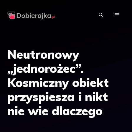
Przejdź
do
MENU
treści
Neutronowy
„jednorożec”.
Kosmiczny obiekt
przyspiesza i nikt
nie wie dlaczego