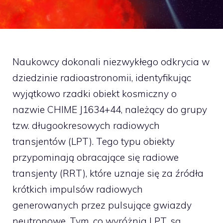
Naukowcy dokonali niezwykłego odkrycia w
dziedzinie radioastronomii, identyfikując
wyjątkowo rzadki obiekt kosmiczny o
nazwie CHIME J1634+44, należący do grupy
tzw. długookresowych radiowych
transjentów (LPT). Tego typu obiekty
przypominają obracające się radiowe
transjenty (RRT), które uznaje się za źródła
krótkich impulsów radiowych
generowanych przez pulsujące gwiazdy
neutronowe. Tym, co wyróżnia LPT, są