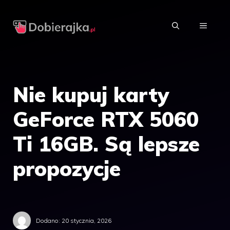
Przejdź
do
MENU
treści
Nie kupuj karty
GeForce RTX 5060
Ti 16GB. Są lepsze
propozycje
Dodano:
20 stycznia, 2026