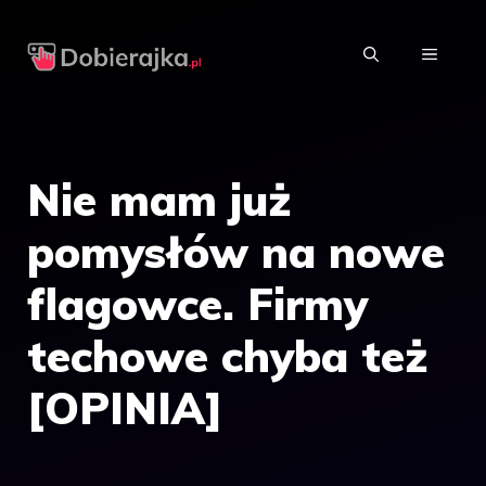
Przejdź
do
MENU
treści
Nie mam już
pomysłów na nowe
flagowce. Firmy
techowe chyba też
[OPINIA]