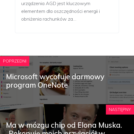
urządzenia AGD jest kluczowym
elementem dla oszczędności energii i
obniżenia rachunków za…
POPRZEDNI
Microsoft wycofuje darmowy
program OneNote
NASTĘPNY
Ma w mózgu chip od Elona Muska.
„Pokonuję moich przyjaciół w