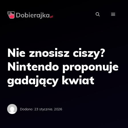
Przejdź
do
MENU
treści
Nie znosisz ciszy?
Nintendo proponuje
gadający kwiat
Dodano:
23 stycznia, 2026