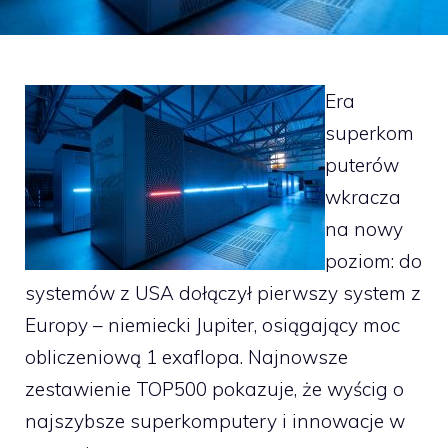
Era
superkom
puterów
wkracza
na nowy
poziom: do
systemów z USA dołączył pierwszy system z
Europy – niemiecki Jupiter, osiągający moc
obliczeniową 1 exaflopa. Najnowsze
zestawienie TOP500 pokazuje, że wyścig o
najszybsze superkomputery i innowacje w