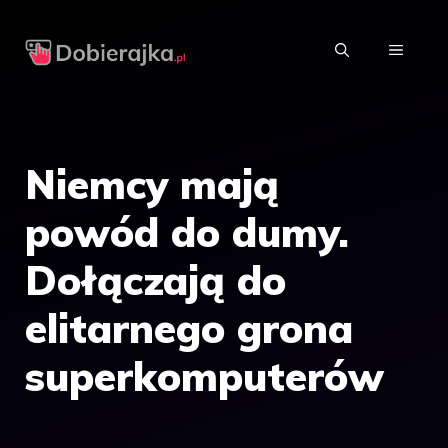
Przejdź
do
MENU
treści
Niemcy mają
powód do dumy.
Dołączają do
elitarnego grona
superkomputerów