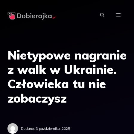
Przejdź
do
MENU
treści
Nietypowe nagranie
z walk w Ukrainie.
Człowieka tu nie
zobaczysz
Dodano:
8 października, 2025