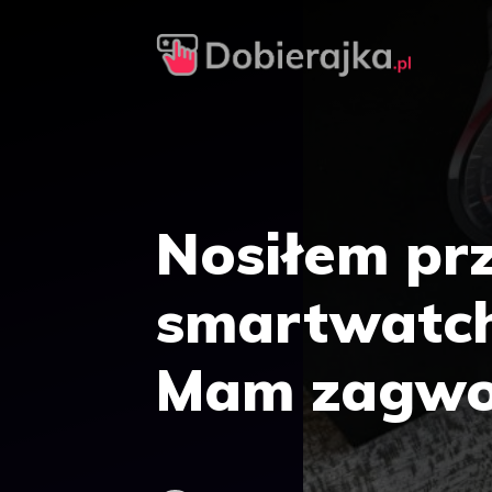
Przejdź
do
treści
Nosiłem prz
smartwatch 
Mam zagwo