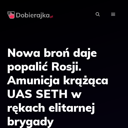
Przejdź
do
MENU
treści
Nowa broń daje
popalić Rosji.
Amunicja krążąca
UAS SETH w
rękach elitarnej
brygady