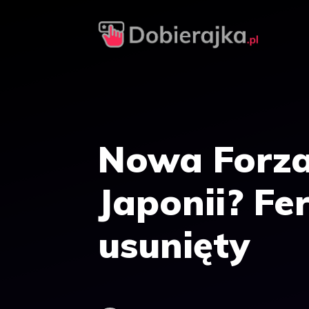
Przejdź
do
treści
Nowa Forza
Japonii? Fe
usunięty