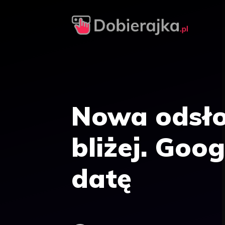
Przejdź
do
treści
Nowa odsło
bliżej. Goo
datę