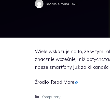
Dodano:
5 marca, 2025
Wiele wskazuje na to, że w tym r
znacznie wcześniej, niż dotychczas
nasze smartfony już za kilkanaści
Źródło:
Read More
Kategorie
Komputery