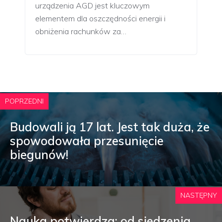
urządzenia AGD jest kluczowym
elementem dla oszczędności energii i
obniżenia rachunków za…
POPRZEDNI
Budowali ją 17 lat. Jest tak duża, że
spowodowała przesunięcie
biegunów!
NASTĘPNY
Nauka potwierdza: od siedzenia