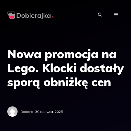
Przejdź
do
MENU
treści
Nowa promocja na
Lego. Klocki dostały
sporą obniżkę cen
Dodano:
30 czerwca, 2025