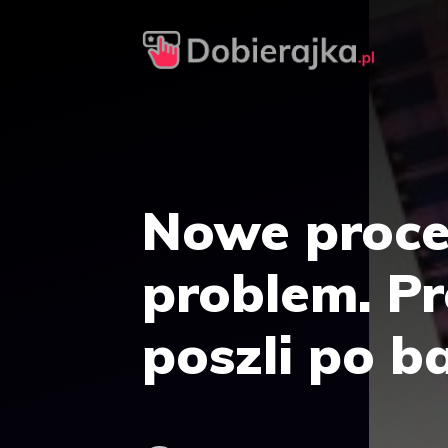
Przejdź
do
treści
Nowe proce
problem. Pr
poszli po b