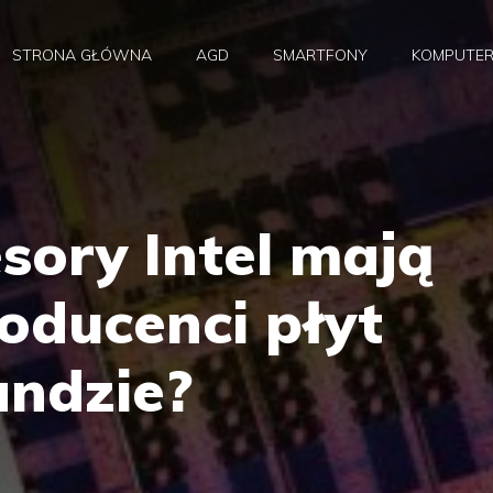
STRONA GŁÓWNA
AGD
SMARTFONY
KOMPUTE
sory Intel mają
oducenci płyt
andzie?