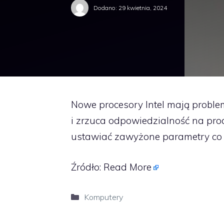
Dodano:
29 kwietnia, 2024
Nowe procesory Intel mają proble
i zrzuca odpowiedzialność na pro
ustawiać zawyżone parametry co 
Źródło:
Read More
Kategorie
Komputery