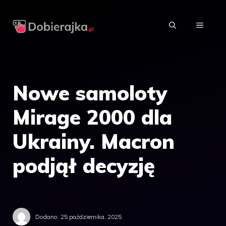
Przejdź
do
MENU
treści
Nowe samoloty
Mirage 2000 dla
Ukrainy. Macron
podjął decyzję
Dodano:
25 października, 2025