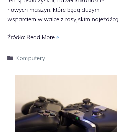
ten sposób zyskać nawet kilkanaście
nowych maszyn, które będą dużym
wsparciem w walce z rosyjskim najeźdźcą.
Źródło:
Read More
Kategorie
Komputery