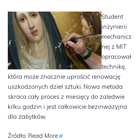
Student
inżynierii
mechanicz
nej z MIT
opracował
technikę,
która może znacznie uprościć renowację
uszkodzonych dzieł sztuki. Nowa metoda
skraca cały proces z miesięcy do zaledwie
kilku godzin i jest całkowicie bezinwazyjna
dla zabytków.
Źródło:
Read More