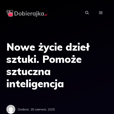
Przejdź
do
MENU
treści
Nowe życie dzieł
sztuki. Pomoże
sztuczna
inteligencja
Dodano:
28 czerwca, 2025