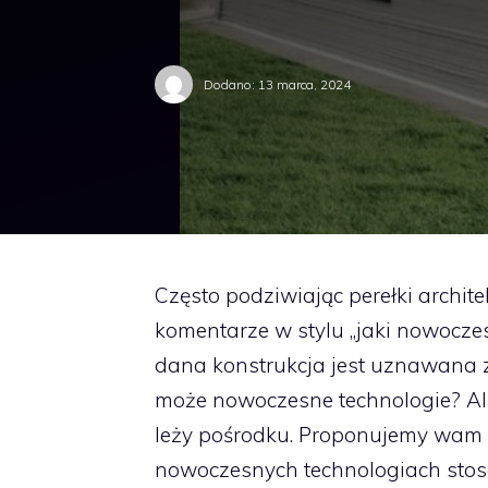
Dodano:
13 marca, 2024
Często podziwiając perełki archit
komentarze w stylu „jaki nowoczes
dana konstrukcja jest uznawana z
może nowoczesne technologie? Al
leży pośrodku. Proponujemy wam 
nowoczesnych technologiach sto