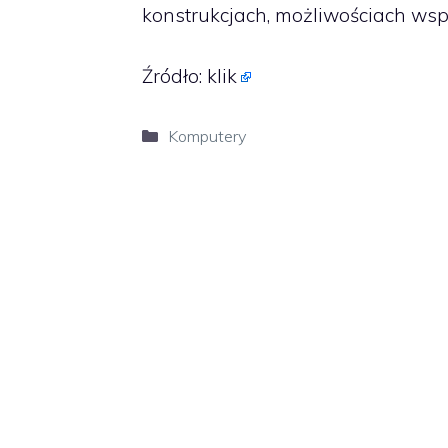
konstrukcjach, możliwościach wspó
Źródło:
klik
Kategorie
Komputery