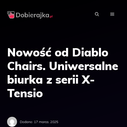
Przejdź
do
MENU
treści
Nowość od Diablo
Chairs. Uniwersalne
biurka z serii X-
Tensio
Dodano:
17 marca, 2025