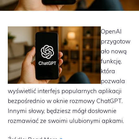
OpenAI
przygotow
ało nową
funkcję,
która
pozwala
wyświetlić interfejs popularnych aplikacji
bezpośrednio w oknie rozmowy ChatGPT.
Innymi słowy, będziesz mógł dosłownie
rozmawiać ze swoimi ulubionymi apkami.