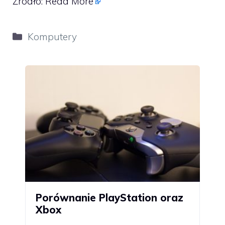
Źródło:
Read More
Kategorie
Komputery
Porównanie PlayStation oraz
Xbox