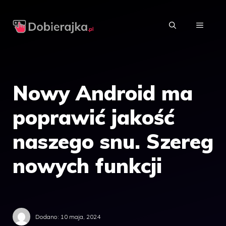
Przejdź
do
MENU
treści
Nowy Android ma
poprawić jakość
naszego snu. Szereg
nowych funkcji
Dodano:
10 maja, 2024