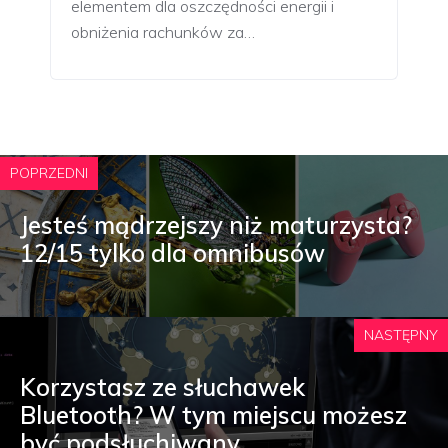
elementem dla oszczędności energii i
obniżenia rachunków za…
POPRZEDNI
Jesteś mądrzejszy niż maturzysta?
12/15 tylko dla omnibusów
NASTĘPNY
Korzystasz ze słuchawek
Bluetooth? W tym miejscu możesz
być podsłuchiwany