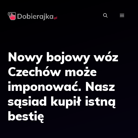
Przejdź
do
MENU
treści
Nowy bojowy wóz
Czechów może
imponować. Nasz
sąsiad kupił istną
bestię