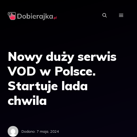
Przejdź
do
MENU
treści
Nowy duży serwis
VOD w Polsce.
Startuje lada
chwila
Dodano:
7 maja, 2024